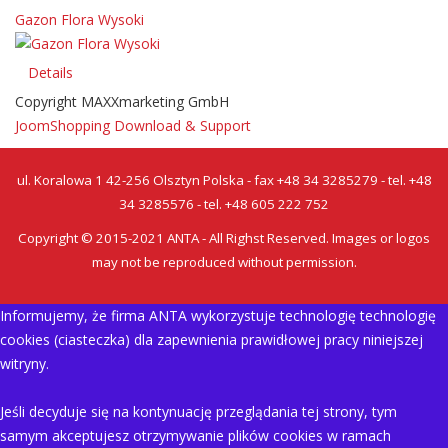
Gazon Flora Wysoki
Details
Copyright MAXXmarketing GmbH
JoomShopping Download & Support
ul. Koralowa 1 42-256 Olsztyn Polska - fax +48 34 3285279 - tel. +48
34 3285576 - tel. +48 605 222 752
Copyright © 2015-2021 ANTA - All Righst Reserved. Images or logos
may not be reproduced without permission.
Informujemy, że firma ANTA wykorzystuje technologię technologię
cookies (ciasteczka) dla zapewnienia prawidłowej pracy niniejszej
witryny.
Jeśli decyduje się na kontynuację przeglądania tej strony, tym
samym akceptujesz otrzymywanie plików cookies w ramach