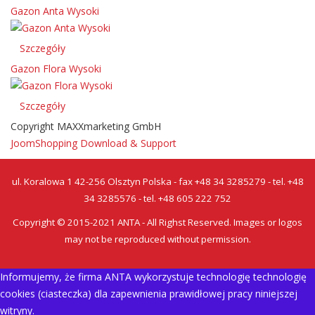
Gazon Anta Wysoki
Szczegóły
Gazon Flora Wysoki
Szczegóły
Copyright MAXXmarketing GmbH
JoomShopping Download & Support
ul. Koralowa 1 42-256 Olsztyn Polska - fax +48 34 3285279 - tel. +48
34 3285576 - tel. +48 605 222 752
Copyright © 2015-2021 ANTA - All Righst Reserved. Images or logos
may not be reproduced without permission.
Informujemy, że firma ANTA wykorzystuje technologię technologię
cookies (ciasteczka) dla zapewnienia prawidłowej pracy niniejszej
witryny.