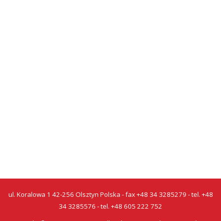
ul. Koralowa 1 42-256 Olsztyn Polska - fax +48 34 3285279 - tel. +48
34 3285576 - tel. +48 605 222 752