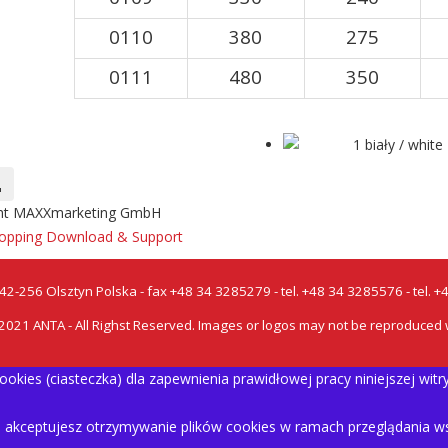
0110
380
275
0111
480
350
ht MAXXmarketing GmbH
pping Download & Support
 42-256 Olsztyn Polska - fax +48 34 3285279 - tel. +48 34 3285576 - tel. 
021 ANTA - All Righst Reserved. Images or logos may not be reproduced 
kies (ciasteczka) dla zapewnienia prawidłowej pracy niniejszej witr
m akceptujesz otrzymywanie plików cookies w ramach przeglądania wszy