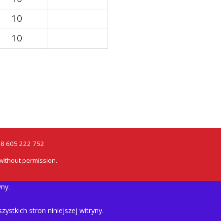
10
10
+48 605 222 752
without permission.
yny.
stkich stron niniejszej witryny.