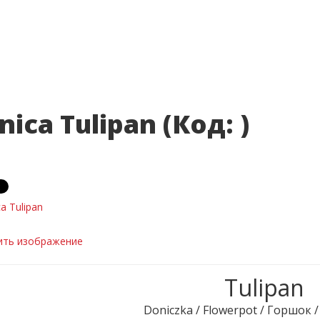
nica Tulipan
(Код:
)
ить изображение
Tulipan
Doniczka / Flowerpot / Горшок 