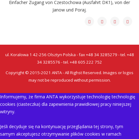
Einfacher Zugang von
Czestochowa
(Ausfahrt
DK1
),
von der
Janow und
Poraj
.
ul. Koralowa 1 42-256 Olsztyn Polska - fax +48 34 3285279 - tel. +48
34 3285576 - tel. +48 605 222 752
Copyright © 2015-2021 ANTA - All Righst Reserved. Images or logos
may not be reproduced without permission.
Informujemy, że firma ANTA wykorzystuje technologię technologię
cookies (ciasteczka) dla zapewnienia prawidłowej pracy niniejszej
witryny.
Jeśli decyduje się na kontynuację przeglądania tej strony, tym
samym akceptujesz otrzymywanie plików cookies w ramach