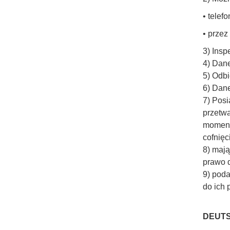
• telef
• przez
3) Insp
4) Dan
5) Odbi
6) Dan
7) Posi
przetwa
momenc
cofnięc
8) maj
prawo 
9) pod
do ich
DEUT