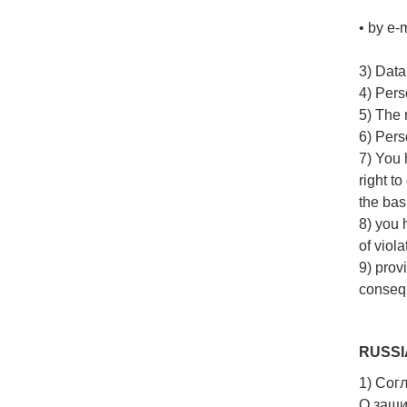
• by e-
3) Data
4) Pers
5) The 
6) Pers
7) You h
right t
the bas
8) you 
of viola
9) prov
consequ
RUSSI
1) Согл
О защи