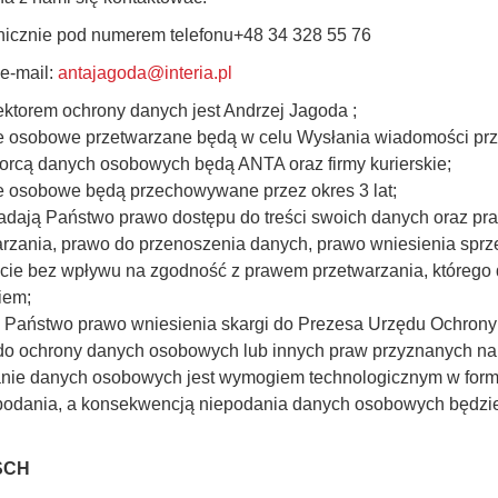
onicznie pod numerem telefonu+48 34 328 55 76
 e-mail:
antajagoda@interia.pl
ektorem ochrony danych jest Andrzej Jagoda ;
e osobowe przetwarzane będą w celu Wysłania wiadomości przy
orcą danych osobowych będą ANTA oraz firmy kurierskie;
e osobowe będą przechowywane przez okres 3 lat;
adają Państwo prawo dostępu do treści swoich danych oraz pra
rzania, prawo do przenoszenia danych, prawo wniesienia spr
ie bez wpływu na zgodność z prawem przetwarzania, którego 
iem;
ą Państwo prawo wniesienia skargi do Prezesa Urzędu Ochron
do ochrony danych osobowych lub innych praw przyznanych 
anie danych osobowych jest wymogiem technologicznym w for
 podania, a konsekwencją niepodania danych osobowych będzie
SCH