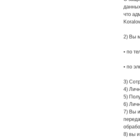
данных
что ад
Koralow
2) Вы 
• по те
• по э
3) Сот
4) Лич
5) Пол
6) Лич
7) Вы 
переда
обрабо
8) вы 