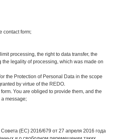
e contact form;
limit processing, the right to data transfer, the
ing the legality of processing, which was made on
 for the Protection of Personal Data in the scope
s granted by virtue of the REDO.
 form.
You are obliged to provide them, and the
nd a message;
Совета (ЕС) 2016/679 от 27 апреля 2016 года
анных и о свободном перемещении таких