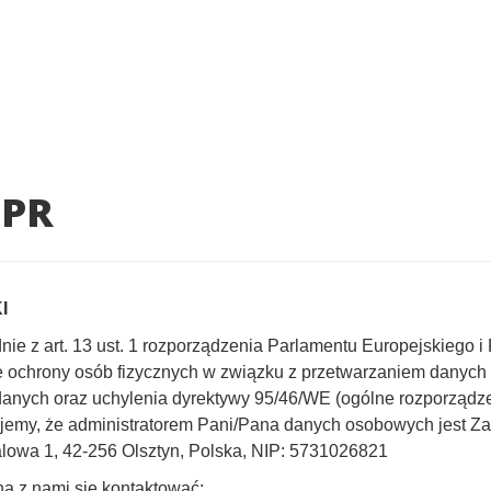
PR
I
nie z art. 13 ust. 1 rozporządzenia Parlamentu Europejskiego i
e ochrony osób fizycznych w związku z przetwarzaniem danyc
danych oraz uchylenia dyrektywy 95/46/WE (ogólne rozporządz
jemy, że administratorem Pani/Pana danych osobowych jest Z
alowa 1, 42-256 Olsztyn, Polska, NIP: 5731026821
a z nami się kontaktować: