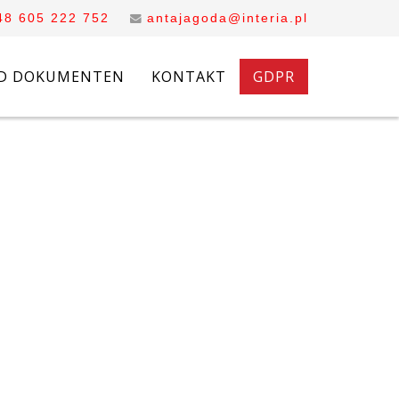
48 605 222 752
antajagoda@interia.pl
D DOKUMENTEN
KONTAKT
GDPR