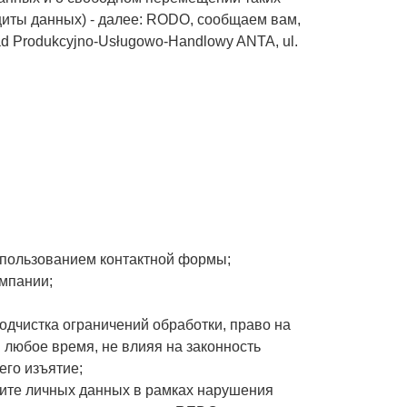
щиты данных)
- далее: RODO, сообщаем вам,
 Produkcyjno-Usługowo-Handlowy ANTA, ul.
спользованием контактной формы;
мпании;
подчистка ограничений обработки, право на
в любое время, не влияя на законность
его изъятие;
щите личных данных в рамках нарушения