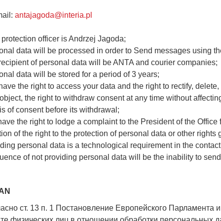
mail:
antajagoda@interia.pl
 protection officer is Andrzej Jagoda;
onal data will be processed in order to Send messages using th
recipient of personal data will be ANTA and courier companies;
onal data will be stored for a period of 3 years;
ave the right to access your data and the right to rectify, delete, 
o object, the right to withdraw consent at any time without affect
is of consent before
its withdrawal;
have the right to lodge a complaint to the President of the Office
tion of the right to the protection of personal data or other right
iding personal data is a technological requirement in the contact
ence of not providing personal data will be the inability to se
AN
асно ст.
13 п.
1 Постановление Европейского Парламента и 
те физических лиц в отношении обработки персональных д