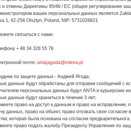
 и отмены Директивы 95/46 / EC (общее регулирование за
министратором ваших персональных данных является Zakład
a 1, 42-256 Olsztyn, Poland, NIP: 5731026821
можете связаться с нами:
лефону + 48 34 328 55 76
лектронной почте:
antajagoda@interia.pl
рудник по защите данных - Анджей Ягода;
ные данные будут обработаны для отправки сообщений с и
учателем персональных данных будут ANTA и курьерские ко
ные данные будут храниться в течение 3 лет;
имеете право на доступ к данным и право на исправление, 
чу данных, право на объект, право отозвать свое согласие 
тки, которая была основана на согласии предварительнога
имеете право подать жалобу Президенту Управления по за