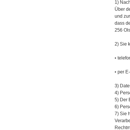
1) Nach
Über de
und zur
dass de
256 Ols
2) Sie 
• telef
• per E
3) Date
4) Pers
5) Der 
6) Pers
7) Sie 
Verarbe
Rechtmä