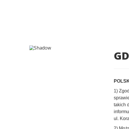
GD
POLSK
1) Zgod
sprawi
takich 
informu
ul. Kor
2) Możn