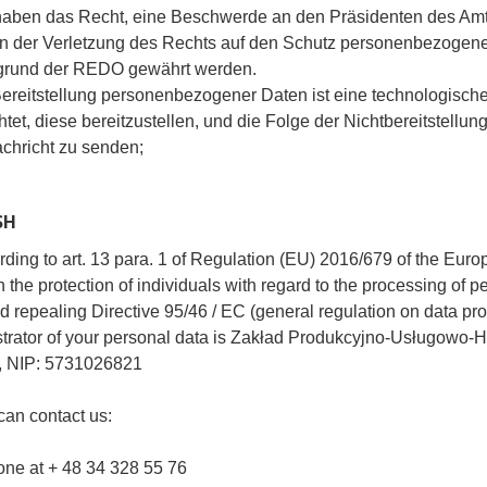
 haben das Recht, eine Beschwerde an den Präsidenten des Am
 der Verletzung des Rechts auf den Schutz personenbezogene
fgrund der REDO gewährt werden.
Bereitstellung personenbezogener Daten ist eine technologisch
chtet, diese bereitzustellen, und die Folge der Nichtbereitstell
chricht zu senden;
SH
rding to art.
13 para.
1 of Regulation (EU) 2016/679 of the Europ
 the protection of individuals with regard to the processing of 
d repealing Directive 95/46 / EC (general regulation on data pro
trator of your personal data is Zakład Produkcyjno-Usługowo-
, NIP: 5731026821
can contact us:
one at + 48 34 328 55 76