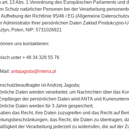
 art.
13 Abs.
1 Verordnung des Europäischen Parlaments und de
n Schutz natürlicher Personen bei der Verarbeitung personen
 Aufhebung der Richtlinie 95/46 / EG (Allgemeine Datenschut
r Administrator Ihrer persönlichen Daten Zakład Produkcyjno
ztyn, Polen, NIP: 5731026821
können uns kontaktieren:
onisch unter + 48 34 328 55 76
-Mail:
antajagoda@interia.pl
nschutzbeauftragter ist Andrzej Jagoda;
önliche Daten werden verarbeitet, um Nachrichten über das Kon
Empfänger der persönlichen Daten wird ANTA und Kurieruntern
önliche Daten werden für 3 Jahre gespeichert;
haben das Recht, ihre Daten zuzugreifen und das Recht auf Ber
itungsbeschränkungen, das Recht, die Daten zu übertragen, das
ßigkeit der Verarbeitung jederzeit zu widerrufen, die auf der