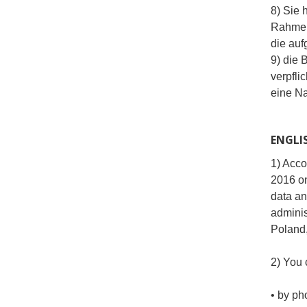
8) Sie
Rahmen
die au
9) die 
verpfli
eine Na
ENGLI
1) Acco
2016 on
data an
adminis
Poland
2) You 
• by ph