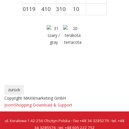
0119
410
310
10
Copyright MAXXmarketing GmbH
JoomShopping Download & Support
ul. Koralowa 1 42-256 Olsztyn Polska - fax +48 34 3285279 - tel. +48
34 3285576 - tel. +48 605 222 752