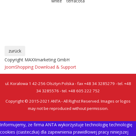
Copyright MAXXmarketing GmbH
JoomShopping Download & Support
ul. Koralowa 1 42-256 Olsztyn Polska - fax +48 34 3285279 - tel. +48
34 3285576 - tel. +48 605 222 752
Copyright © 2015-2021 ANTA - All Righst Reserved. Images or logos
may not be reproduced without permission.
Informujemy, że firma ANTA wykorzystuje technologię technologię
cookies (ciasteczka) dla zapewnienia prawidłowej pracy niniejszej